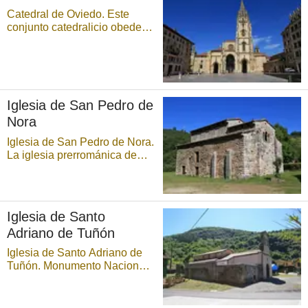
punto; en su frontispi ...
Catedral de Oviedo. Este
conjunto catedralicio obedece
principalmente a dos impulsos
constructivos, el Gótico y el
Barroco. Entre ambos, tuvo
lugar una época innovadora,
el Renacimiento, que también
Iglesia de San Pedro de
nos deja una huella con el
recrecido ...
Nora
Iglesia de San Pedro de Nora.
La iglesia prerrománica de
San Pedro de Nora fue
declarada Monumento
Nacional el 3 de junio de
1931. Se ignora la fecha de su
Iglesia de Santo
construcción, aunque las
Adriano de Tuñón
semejanzas con San Julián
de los Prados permiten pensa
Iglesia de Santo Adriano de
...
Tuñón. Monumento Nacional
desde 1931, la iglesia
prerrománica de Santo
Adriano de Tuñón, declarada