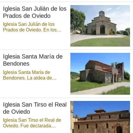
Bien de Interés Cultural, es un
Iglesia San Julián de los
inmueble insigne, fundado por
Prados de Oviedo
Alfonso III el Magno y su
esposa Jimena e ...
Iglesia San Julián de los
Prados de Oviedo. En los
años centrales del reinado de
Alfonso II (791-842) se aborda
la construcción de este
templo, distante unos 800 m
Iglesia Santa María de
del núcleo ovetense, en las
Bendones
proximidades de un complejo
palacial cuyos ...
Iglesia Santa María de
Bendones. La aldea de
Bendones acoge una de las
obras cumbre del
prerrománico asturiano, la
iglesia de Santa María de
Iglesia San Tirso el Real
Bendones, ubicada en el
de Oviedo
centro de la población. Es
Monumento Nacional desde
Iglesia San Tirso el Real de
diciembre de 1958. ...
Oviedo. Fue declarada
Monumento Histórico-Artístico