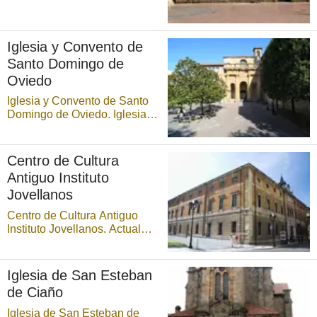
en el año 1931. Al lado
derecho de la catedral, la
angosta calle de Santa Ana
Iglesia y Convento de
separa escasamente la
Santo Domingo de
esquina de la torre
catedralicia de la de este
Oviedo
templo ...
Iglesia y Convento de Santo
Domingo de Oviedo. Iglesia y
Convento de Santo Domingo
(plazoleta de Santo Domingo,
parte baja de los jardines del
Centro de Cultura
Campillín). La Orden de los
Antiguo Instituto
Predicadores, impulsora del
Jovellanos
temido Tribunal de la
Inquisición y, junt ...
Centro de Cultura Antiguo
Instituto Jovellanos. Actual
sede de la Fundación de
Cultura y la Universidad
Popular del Ayuntamiento de
Iglesia de San Esteban
Gijón. Edificio de planta
de Ciaño
cuadrada en torno a un patio
central porticado estructurado
Iglesia de San Esteban de