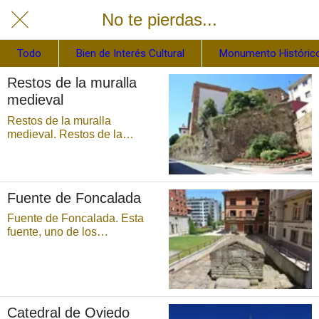
No te pierdas...
Todo
Bien de Interés Cultural
Monumento Histórico
Restos de la muralla
medieval
Restos de la muralla
medieval. Restos de la
muralla medieval. Monumento
Histórico-Artístico. La calle del
Peso, primeramente llamada
de la Harina porque en ella
Fuente de Foncalada
tenía lugar el «Peso publico
de la Ciudad para la arina» —
Fuente de Foncalada. Esta
...
fuente, uno de los
monumentos prerrománicos
más importantes de Oviedo,
es una pequeña construcción
de sillares de piedra
regulares, con cañón
Catedral de Oviedo
abovedado y arco de medio