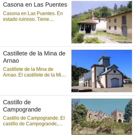
Casona en Las Puentes
edificación urbana de carácter
semirr ...
Casona en Las Puentes. En
estado ruinoso. Tiene
estrecha aspillera (abertura
larga y estrecha en un muro
para disparar por ella). junto a
la puerta. Forma conjunto con
la iglesia, la antigua rectoral.
Castillete de la Mina de
todo ello declarado
Monumento Histórico-Art& ...
Arnao
Castillete de la Mina de
Arnao. El castillete de la Mina
de Arnao constituye un icono
de la industrialización
asturiana y un símbolo de la
misma, por vincularse al
Castillo de
primer pozo vertical
Campogrande
profundizado en Asturias, que
sirvió para explotar ...
Castillo de Campogrande. El
castillo de Campogrande,
conocido popularmente como