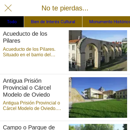
No te pierdas...
Todo
Bien de Interés Cultural
Monumento Histórico
Acueducto de los
Pilares
Acueducto de los Pilares.
Situado en el barrio del
Naranco (c/ Roberto S.
Velázquez-Los Pilares), fue
declarado Monumento
Histórico-Artístico el 26 de
Antigua Prisión
noviembre de 1915. De esta
Provincial o Cárcel
emblemática construcción
ovetense, realizada pa ...
Modelo de Oviedo
Antigua Prisión Provincial o
Cárcel Modelo de Oviedo.
Situado en el barrio de
Ciudad Naranco, en Oviedo
(capital de Asturias), este
Campo o Parque de