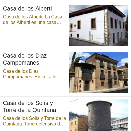
urbano de la ciudad asturiana
Casa de los Alberti
de Langreo, capital del
concejo o m ...
Casa de los Alberti. La Casa
de los Alberti es una casa
solariega existente en Ciaño
(hoy uno de los distritos
urbanos de la ciudad de
Langreo, capital del concejo o
municipio del mismo nombre).
Casa de los Diaz
Conocida también como Casa
de los García ...
Campomanes
Casa de los Diaz
Campomanes. En la calle
Jovellanos, esquina con
Gascona, vía ésta entre las
del Aguila y Foncalada.
Creación de Domingo Ruiz de
Casa de los Solís y
Santayana, se ultimó en 1662.
Torre de la Quintana
Domicilio del Partido
Socialista Obrero Español de
Casa de los Solís y Torre de la
...
Quintana. Torre defensiva de
base circular y realizada en