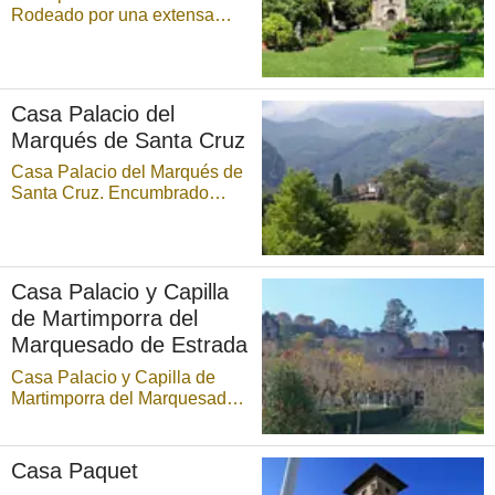
Rodeado por una extensa
finca, el llamado palacio de
Villabona —también del
Conde de San Antolín y Señor
de Villorio— es Bien de
Casa Palacio del
Interés Cultural (BIC) con
Marqués de Santa Cruz
categoría de Monumento
desde e ...
Casa Palacio del Marqués de
Santa Cruz. Encumbrado
sobre el caserío de este
pueblo se halla el palacio del
Marqués de Santa Cruz, señor
de estas tierras y benefactor
Casa Palacio y Capilla
de las mismas, tal y como
de Martimporra del
queda reflejado en la placa
conmemorativa d ...
Marquesado de Estrada
Casa Palacio y Capilla de
Martimporra del Marquesado
de Estrada. El palacio de
Martimporra, emplazado en
una ladera de ligera
Casa Paquet
pendiente dentro de una