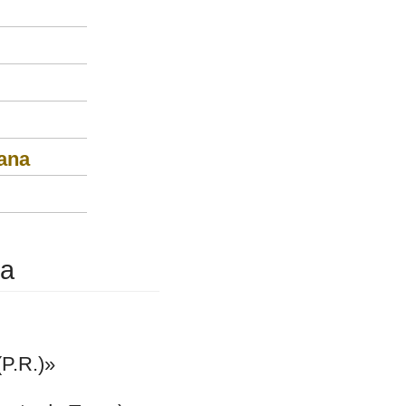
ana
na
(P.R.)»