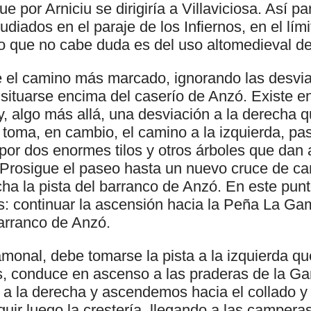
ue por Arniciu se dirigiría a Villaviciosa. Así 
udiados en el paraje de los Infiernos, en el lím
o que no cabe duda es del uso altomedieval de 
 el camino más marcado, ignorando las desvi
 situarse encima del caserío de Anzó. Existe e
, algo más allá, una desviación a la derecha qu
io toma, en cambio, el camino a la izquierda, p
or dos enormes tilos y otros árboles que dan a
 Prosigue el paseo hasta un nuevo cruce de c
cha la pista del barranco de Anzó. En este punt
: continuar la ascensión hacia la Peña La Gamo
arranco de Anzó.
monal, debe tomarse la pista a la izquierda qu
as, conduce en ascenso a las praderas de la G
 a la derecha y ascendemos hacia el collado y 
ir luego la crestería, llegando a las camperas