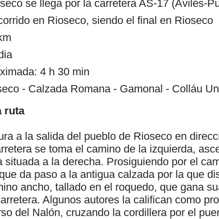
eco se llega por la carretera AS-17 (Avilés-Pu
ecorrido en Rioseco, siendo el final en Rioseco
 km
dia
ximada: 4 h 30 min
ioseco - Calzada Romana - Gamonal - Colláu Un
 ruta
dura a la salida del pueblo de Rioseco en dire
rretera se toma el camino de la izquierda, as
a situada a la derecha. Prosiguiendo por el cam
 que da paso a la antigua calzada por la que disc
mino ancho, tallado en el roquedo, que gana s
arretera. Algunos autores la califican como pr
rso del Nalón, cruzando la cordillera por el pue