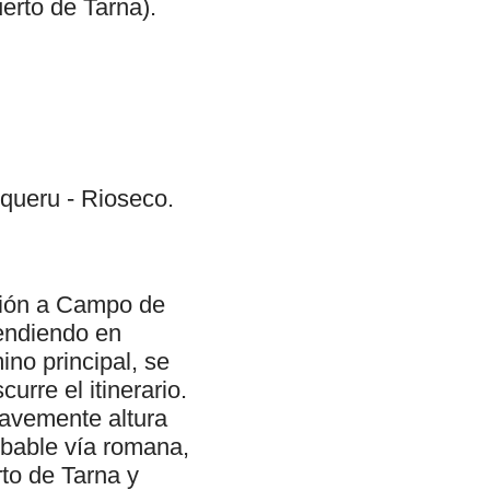
erto de Tarna).
queru - Rioseco.
cción a Campo de
cendiendo en
ino principal, se
urre el itinerario.
uavemente altura
obable vía romana,
rto de Tarna y