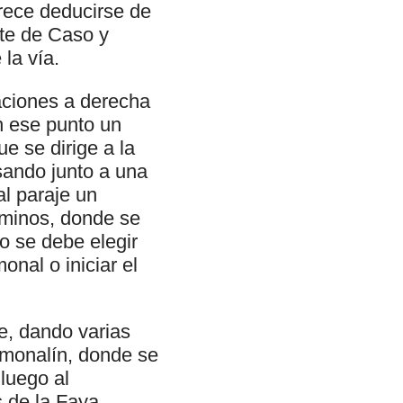
parece deducirse de
ite de Caso y
la vía.
aciones a derecha
n ese punto un
e se dirige a la
asando junto a una
l paraje un
aminos, donde se
o se debe elegir
nal o iniciar el
e, dando varias
amonalín, donde se
luego al
 de la Faya,