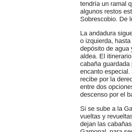
tendría un ramal q
algunos restos est
Sobrescobio. De l
La andadura sigue
o izquierda, hasta
depósito de agua y
aldea. El itinerar
cabaña guardada p
encanto especial.
recibe por la dere
entre dos opciones
descenso por el b
Si se sube a la Ga
vueltas y revuelt
dejan las cabañas
Gamonal, para segu