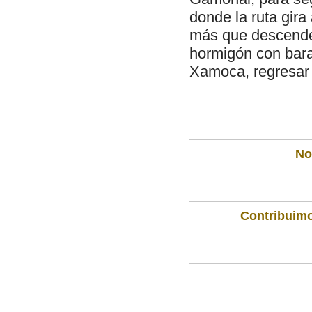
donde la ruta gira
más que descender
hormigón con baran
Xamoca, regresar
Not
Contribuimo