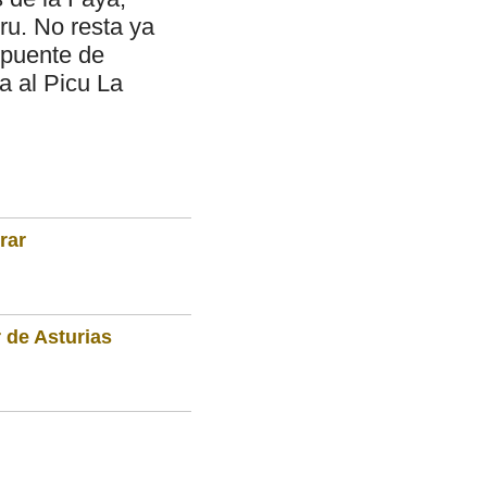
eru. No resta ya
 puente de
a al Picu La
rar
 de Asturias