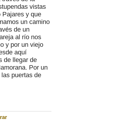
estupendas vistas
ío Pajares y que
Tomamos un camino
ravés de un
reja al río nos
o y por un viejo
esde aquí
s de llegar de
Mamorana. Por un
 las puertas de
rar