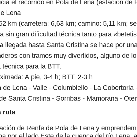
cia el recorrido en Pola de Lena (estación de 
de Lena
,52 km (carretera: 6,63 km; camino: 5,11 km; s
ta sin gran dificultad técnica tanto para «betet
La llegada hasta Santa Cristina se hace por un
deros con tramos muy divertidos, alguno de lo
técnica para la BTT.
ximada: A pie, 3-4 h; BTT, 2-3 h
la de Lena - Valle - Columbiello - La Cobertoria 
de Santa Cristina - Sorribas - Mamorana - Oter
 ruta
tación de Renfe de Pola de Lena y emprendemo
na por el lado Este de la cuenca del río Lena, a