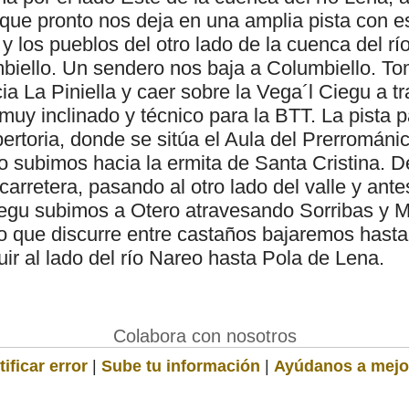
 que pronto nos deja en una amplia pista con 
e y los pueblos del otro lado de la cuenca del r
biello. Un sendero nos baja a Columbiello. 
a La Piniella y caer sobre la Vega´l Ciegu a t
y inclinado y técnico para la BTT. La pista pa
ertoria, donde se sitúa el Aula del Prerrománic
subimos hacia la ermita de Santa Cristina. D
arretera, pasando al otro lado del valle y ante
iegu subimos a Otero atravesando Sorribas y 
o que discurre entre castaños bajaremos hasta
ir al lado del río Nareo hasta Pola de Lena.
Colabora con nosotros
ificar error
|
Sube tu información
|
Ayúdanos a mejo