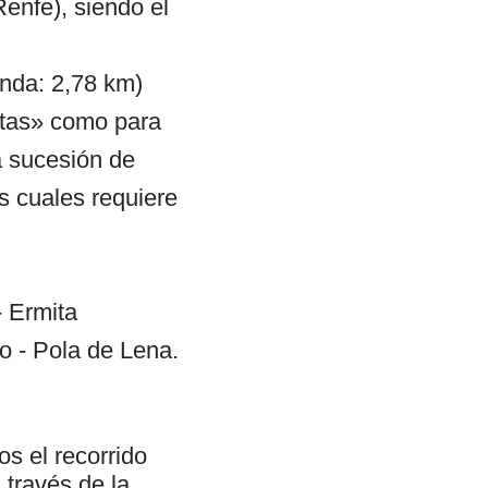
Renfe), siendo el
enda: 2,78 km)
istas» como para
a sucesión de
s cuales requiere
- Ermita
o - Pola de Lena.
s el recorrido
 través de la