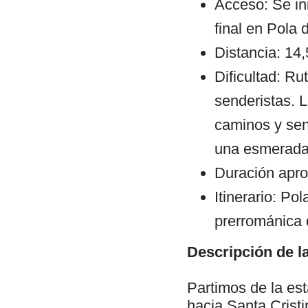
Acceso: Se ini
final en Pola 
Distancia: 14
Dificultad: Ru
senderistas. 
caminos y sen
una esmerada 
Duración apro
Itinerario: Po
prerrománica 
Descripción de la
Partimos de la es
hacia Santa Cristi