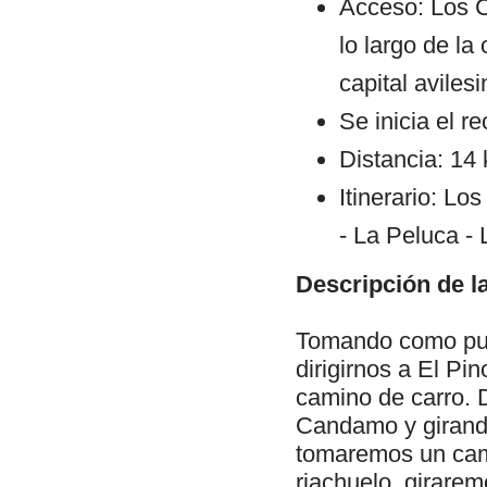
Acceso: Los C
lo largo de la
capital avilesi
Se inicia el r
Distancia: 14
Itinerario: Lo
- La Peluca - 
Descripción de la
Tomando como pun
dirigirnos a El Pi
camino de carro. 
Candamo y girando
tomaremos un cam
riachuelo, girarem