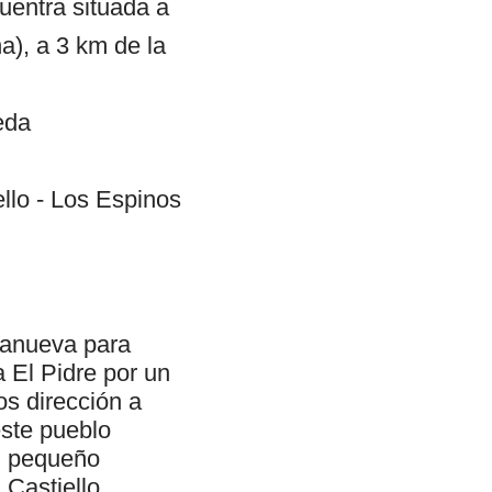
uentra situada a
na), a 3 km de la
eda
ello - Los Espinos
lanueva para
a El Pidre por un
os dirección a
este pueblo
n pequeño
 Castiello.