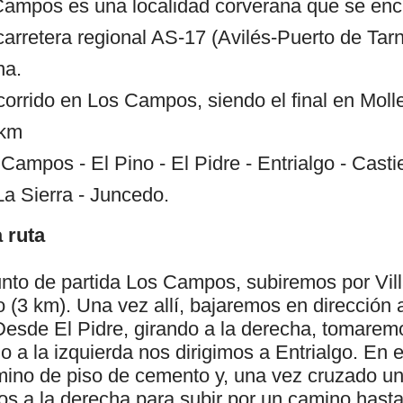
ampos es una localidad corverana que se enc
 carretera regional AS-17 (Avilés-Puerto de Tar
na.
ecorrido en Los Campos, siendo el final en Moll
 km
s Campos - El Pino - El Pidre - Entrialgo - Casti
La Sierra - Juncedo.
 ruta
to de partida Los Campos, subiremos por Vil
no (3 km). Una vez allí, bajaremos en dirección 
Desde El Pidre, girando a la derecha, tomarem
 a la izquierda nos dirigimos a Entrialgo. En 
ino de piso de cemento y, una vez cruzado u
os a la derecha para subir por un camino hasta