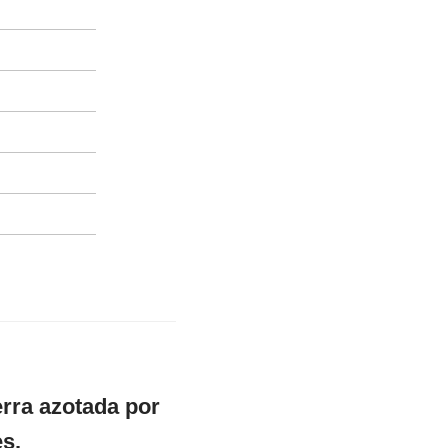
erra azotada por
es.