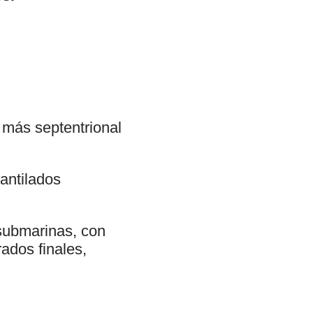
 más septentrional
cantilados
submarinas, con
ados finales,