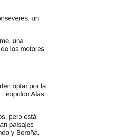
Conseveres, un
eme, una
 de los motores
den optar por la
, Leopoldo Alas
os, pero está
ran paisajes
ondo y Boroña.