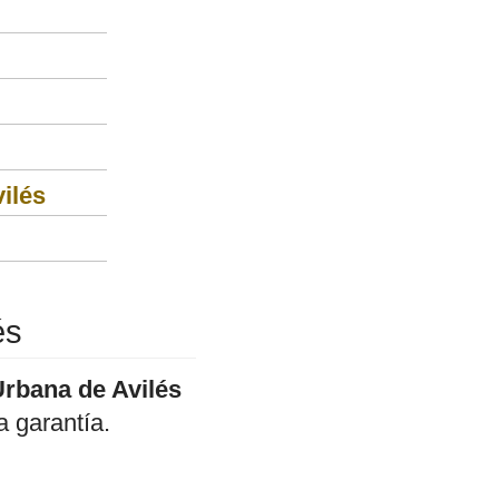
ilés
és
Urbana de Avilés
 garantía.