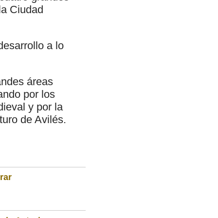
 la Ciudad
esarrollo a lo
randes áreas
ando por los
ieval y por la
turo de Avilés.
rar