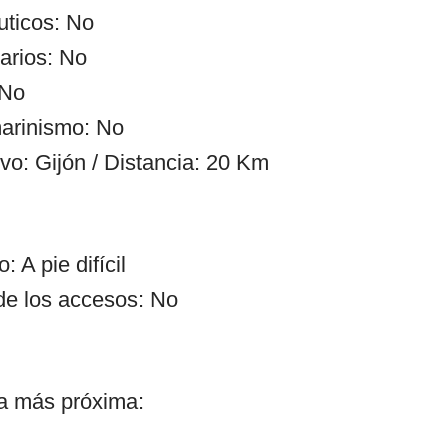
uticos: No
arios: No
 No
arinismo: No
vo: Gijón / Distancia: 20 Km
 A pie difícil
de los accesos: No
ía más próxima: