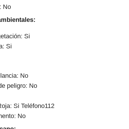
: No
mbientales:
etación: Si
a: Si
ilancia: No
de peligro: No
oja: Si Teléfono112
mento: No
cano: