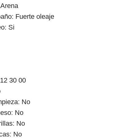
 Arena
año: Fuerte oleaje
o: Si
 12 30 00
o
impieza: No
ceso: No
illas: No
cas: No