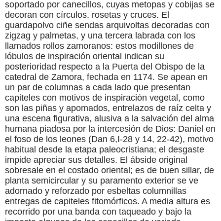
soportado por canecillos, cuyas metopas y cobijas se
decoran con círculos, rosetas y cruces. El
guardapolvo ciñe sendas arquivoltas decoradas con
zigzag y palmetas, y una tercera labrada con los
llamados rollos zamoranos: estos modillones de
lóbulos de inspiración oriental indican su
posterioridad respecto a la Puerta del Obispo de la
catedral de Zamora, fechada en 1174. Se apean en
un par de columnas a cada lado que presentan
capiteles con motivos de inspiración vegetal, como
son las piñas y apomados, entrelazos de raíz celta y
una escena figurativa, alusiva a la salvación del alma
humana piadosa por la intercesión de Dios: Daniel en
el foso de los leones (Dan 6,I-28 y 14, 22-42), motivo
habitual desde la etapa paleocristiana; el desgaste
impide apreciar sus detalles. El ábside original
sobresale en el costado oriental; es de buen sillar, de
planta semicircular y su paramento exterior se ve
adornado y reforzado por esbeltas columnillas
entregas de capiteles fitomórficos. A media altura es
recorrido por una banda con taqueado y bajo la