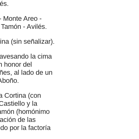
és.
- Monte Areo -
 Tamón - Avilés.
a (sin señalizar).
ravesando la cima
n honor del
es, al lado de un
 Aboño.
a Cortina (con
astiello y la
 Tamón (homónimo
zación de las
do por la factoría