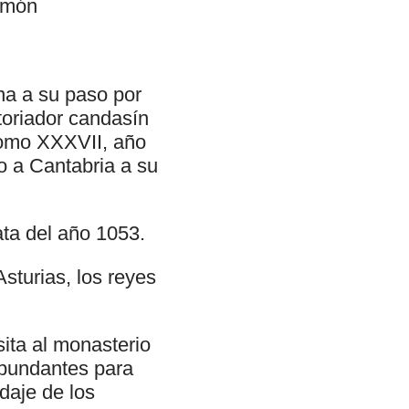
Tamón
na a su paso por
toriador candasín
tomo XXXVII, año
 a Cantabria a su
ata del año 1053.
sturias, los reyes
ita al monasterio
abundantes para
daje de los