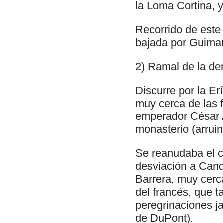
la Loma Cortina, 
Recorrido de este
bajada por Guimar
2) Ramal de la de
Discurre por la E
muy cerca de las 
emperador César A
monasterio (arruin
Se reanudaba el c
desviación a Candá
Barrera, muy cerc
del francés, que t
peregrinaciones ja
de DuPont).