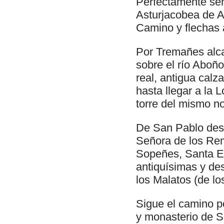
Perfectamente señ
Asturjacobea de Av
Camino y flechas 
Por Tremañes alc
sobre el río Aboñ
real, antigua cal
hasta llegar a la 
torre del mismo n
De San Pablo desc
Señora de los Reme
Sopeñes, Santa Eul
antiquísimas y de
los Malatos (de lo
Sigue el camino p
y monasterio de S