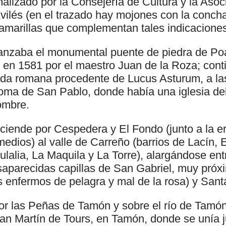
alizado por la Consejería de Cultura y la Asoc
ilés (en el trazado hay mojones con la concha 
amarillas que complementan tales indicaciones
anzaba el monumental puente de piedra de Poa
o en 1581 por el maestro Juan de la Roza; cont
zada romana procedente de Lucus Asturum, a las
Loma de San Pablo, donde había una iglesia del
ombre.
iende por Cespedera y El Fondo (junto a la e
dios) al valle de Carreño (barrios de Lacín, E
alia, La Maquila y La Torre), alargándose ent
saparecidas capillas de San Gabriel, muy próxi
s enfermos de pelagra y mal de la rosa) y Sant
or las Peñas de Tamón y sobre el río de Tamó
an Martín de Tours, en Tamón, donde se unía j