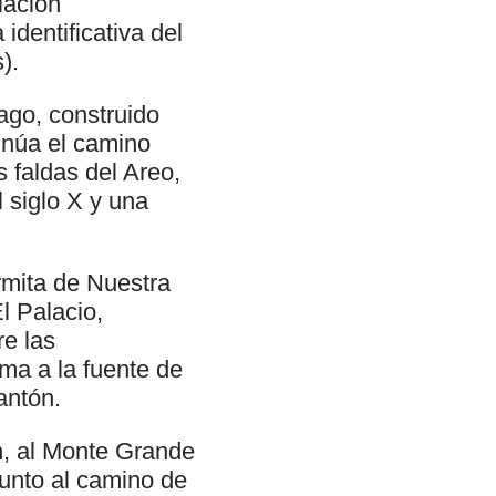
iación
identificativa del
).
go, construido
inúa el camino
 faldas del Areo,
 siglo X y una
rmita de Nuestra
l Palacio,
re las
ma a la fuente de
antón.
n, al Monte Grande
unto al camino de