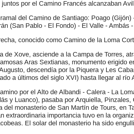
y juntos por el Camino Francés alcanzaban Avil
 ramal del Camino de Santiago: Poago (Gijón) 
án (San Pablo - El Fondo) - El Valle - Ambás -
recha, conocido como Camino de la Loma Cortin
ría de Xove, asciende a la Campa de Torres, at
famosas Aras Sextianas, monumento erigido e
ugusto, descendía por la Piquera y Les Cabañ
ado a últimos del siglo XVI) hasta llegar al río
amino por el Alto de Albandi - Calera - La Lom
s y Luanco), pasaba por Arquiella, Pinzales, C
a del monasterio de San Martín de Tours, en
an extraordinaria importancia tuvo en la organi
cobeas. El solar del monasterio ha sido engulli