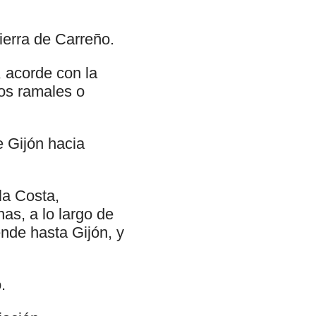
tierra de Carreño.
 acorde con la
ños ramales o
e Gijón hacia
la Costa,
as, a lo largo de
iende hasta Gijón, y
.