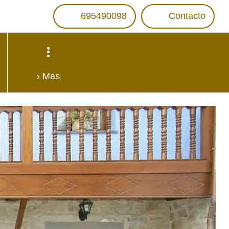
695490098
Contacto
› Mas