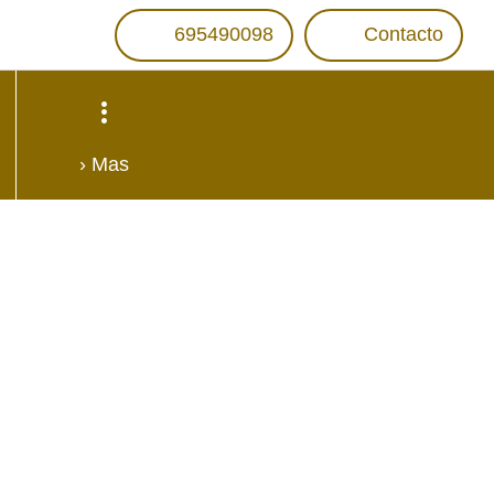
695490098
Contacto
› Mas